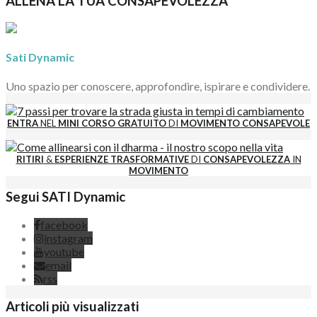
ALLENA LA TUA CONSAPEVOLEZZA
Sati Dynamic
Uno spazio per conoscere, approfondire, ispirare e condividere.
ENTRA
NEL
MINI CORSO GRATUITO
DI
MOVIMENTO CONSAPEVOLE
RITIRI
&
ESPERIENZE
TRASFORMATIVE
DI
CONSAPEVOLEZZA
IN
MOVIMENTO
Segui SATI Dynamic
facebook
instagram
youtube
email
rss
Articoli più visualizzati