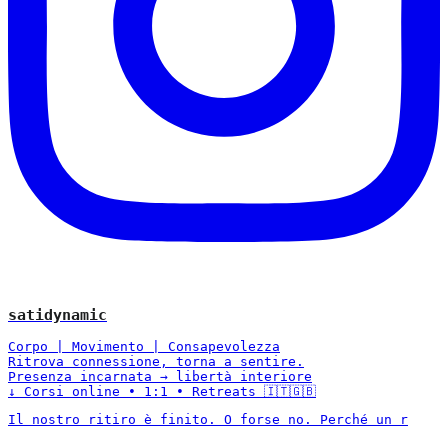
satidynamic
Corpo | Movimento | Consapevolezza
Ritrova connessione, torna a sentire.
Presenza incarnata → libertà interiore
↓ Corsi online • 1:1 • Retreats 🇮🇹🇬🇧
Il nostro ritiro è finito. O forse no. Perché un r