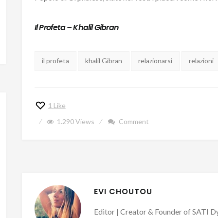
Il Profeta
–
Khalil Gibran
Tags:
il profeta
khalil Gibran
relazionarsi
relazioni
1
Like
1.290
Views
Comment
EVI CHOUTOU
Editor | Creator & Founder of SATI Dy