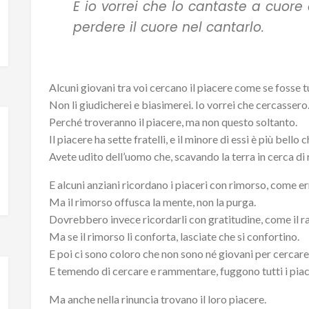
E io vorrei che lo cantaste a cuore
perdere il cuore nel cantarlo.
Alcuni giovani tra voi cercano il piacere come se fosse tu
Non li giudicherei e biasimerei. Io vorrei che cercassero
Perché troveranno il piacere, ma non questo soltanto.
Il piacere ha sette fratelli, e il minore di essi è più bello c
Avete udito dell’uomo che, scavando la terra in cerca di 
E alcuni anziani ricordano i piaceri con rimorso, come e
Ma il rimorso offusca la mente, non la purga.
Dovrebbero invece ricordarli con gratitudine, come il ra
Ma se il rimorso li conforta, lasciate che si confortino.
E poi ci sono coloro che non sono né giovani per cercar
E temendo di cercare e rammentare, fuggono tutti i piace
Ma anche nella rinuncia trovano il loro piacere.