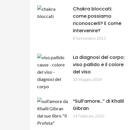
Chakra bloccati:
come possiamo
riconoscerli? E come
intervenire?
8 Settembre 2015
La diagnosi del corpo:
viso pallido e il colore
del viso
22 Maggio 2018
“Sull’amore…” di Khalil
Gibran
14 Febbraio 2020