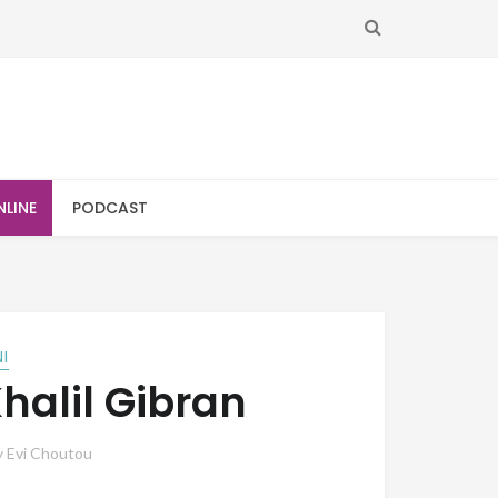
SEARCH
NLINE
PODCAST
NI
Khalil Gibran
y
Evi Choutou