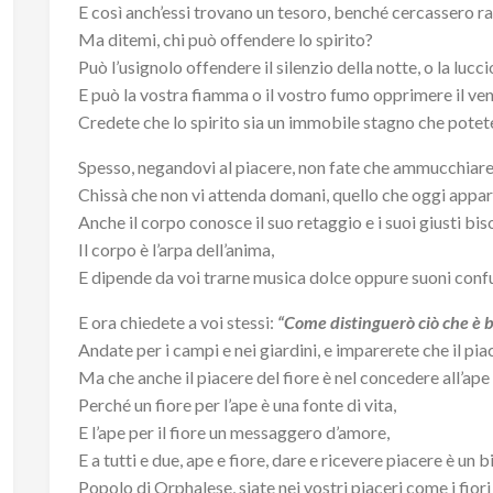
E così anch’essi trovano un tesoro, benché cercassero ra
Ma ditemi, chi può offendere lo spirito?
Può l’usignolo offendere il silenzio della notte, o la luccio
E può la vostra fiamma o il vostro fumo opprimere il ve
Credete che lo spirito sia un immobile stagno che pote
Spesso, negandovi al piacere, non fate che ammucchiare i
Chissà che non vi attenda domani, quello che oggi app
Anche il corpo conosce il suo retaggio e i suoi giusti bi
Il corpo è l’arpa dell’anima,
E dipende da voi trarne musica dolce oppure suoni confu
E ora chiedete a voi stessi:
“Come distinguerò ciò che è b
Andate per i campi e nei giardini, e imparerete che il piac
Ma che anche il piacere del fiore è nel concedere all’ape 
Perché un fiore per l’ape è una fonte di vita,
E l’ape per il fiore un messaggero d’amore,
E a tutti e due, ape e fiore, dare e ricevere piacere è un b
Popolo di Orphalese, siate nei vostri piaceri come i fiori 