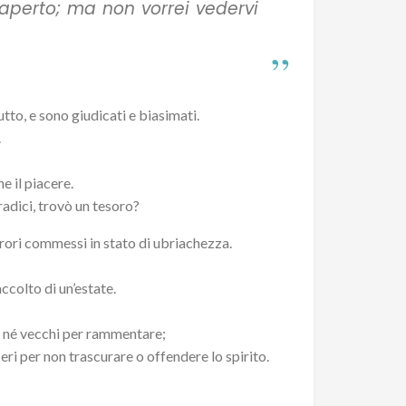
 aperto; ma non vorrei vedervi
tto, e sono giudicati e biasimati.
.
he il piacere.
radici, trovò un tesoro?
rrori commessi in stato di ubriachezza.
ccolto di un’estate.
e né vecchi per rammentare;
ri per non trascurare o offendere lo spirito.