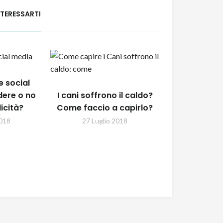
NTERESSARTI
e social
dere o no
I cani soffrono il caldo?
licità?
Come faccio a capirlo?
018
27 Luglio 2018