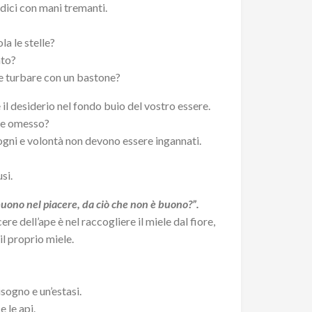
dici con mani tremanti.
la le stelle?
nto?
te turbare con un bastone?
l desiderio nel fondo buio del vostro essere.
are omesso?
sogni e volontà non devono essere ingannati.
si.
uono nel piacere, da ciò che non è buono?”.
ere dell’ape è nel raccogliere il miele dal fiore,
il proprio miele.
isogno e un’estasi.
e le api.