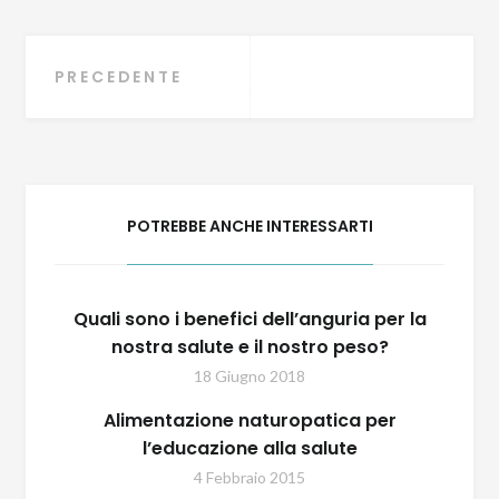
Navigazione
PRECEDENTE
articoli
POTREBBE ANCHE INTERESSARTI
Quali sono i benefici dell’anguria per la
nostra salute e il nostro peso?
18 Giugno 2018
Alimentazione naturopatica per
l’educazione alla salute
4 Febbraio 2015