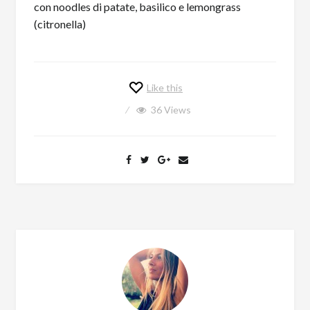
Like this
36
Views