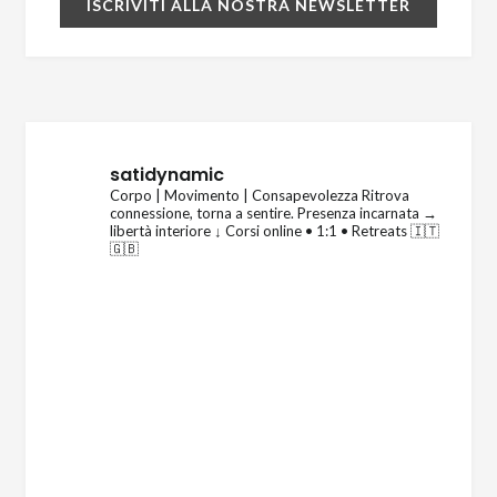
satidynamic
Corpo | Movimento | Consapevolezza
Ritrova
connessione, torna a sentire.
Presenza incarnata →
libertà interiore
↓ Corsi online • 1:1 • Retreats 🇮🇹
🇬🇧