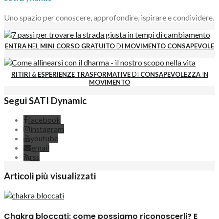
Uno spazio per conoscere, approfondire, ispirare e condividere.
ENTRA
NEL
MINI CORSO GRATUITO
DI
MOVIMENTO CONSAPEVOLE
RITIRI
&
ESPERIENZE
TRASFORMATIVE
DI
CONSAPEVOLEZZA
IN
MOVIMENTO
Segui SATI Dynamic
facebook
instagram
youtube
email
rss
Articoli più visualizzati
Chakra bloccati: come possiamo riconoscerli? E