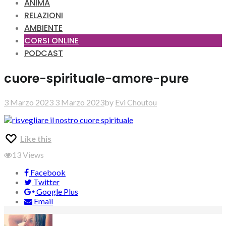
ANIMA
RELAZIONI
AMBIENTE
CORSI ONLINE
PODCAST
cuore-spirituale-amore-pure
3 Marzo 2023
3 Marzo 2023
by
Evi Choutou
Like this
13
Views
Facebook
Twitter
Google Plus
Email