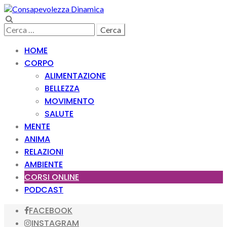
Skip
Skip
to
to
Search
navigation
content
Ricerca
per:
HOME
CORPO
ALIMENTAZIONE
BELLEZZA
MOVIMENTO
SALUTE
MENTE
ANIMA
RELAZIONI
AMBIENTE
CORSI ONLINE
PODCAST
FACEBOOK
INSTAGRAM