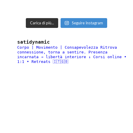
Carica di più...
Seguire Instagram
satidynamic
Corpo | Movimento | Consapevolezza
Ritrova
connessione, torna a sentire.
Presenza
incarnata → libertà interiore
↓ Corsi online •
1:1 • Retreats 🇮🇹🇬🇧