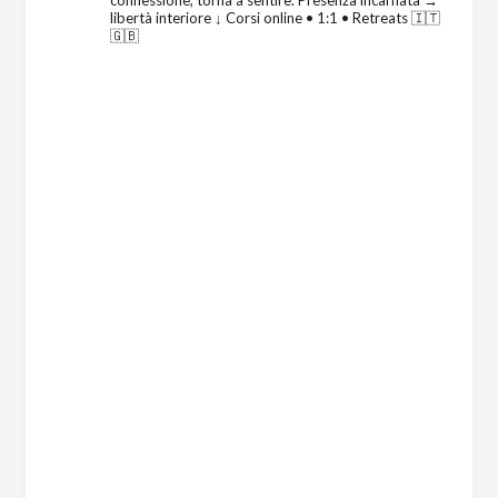
libertà interiore
↓ Corsi online • 1:1 • Retreats 🇮🇹
🇬🇧