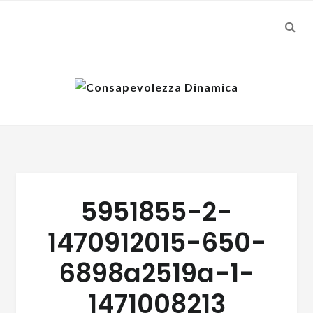
SEA
Skip
Skip
to
to
navigation
content
5951855-2-
1470912015-650-
6898a2519a-1-
1471008213