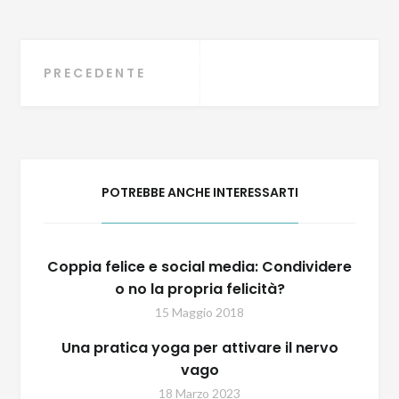
Navigazione
PRECEDENTE
articoli
POTREBBE ANCHE INTERESSARTI
Coppia felice e social media: Condividere
o no la propria felicità?
15 Maggio 2018
Una pratica yoga per attivare il nervo
vago
18 Marzo 2023