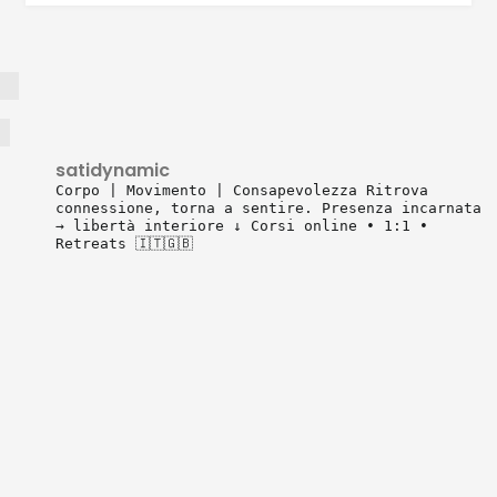
satidynamic
Corpo | Movimento | Consapevolezza
Ritrova
connessione, torna a sentire.
Presenza incarnata
→ libertà interiore
↓ Corsi online • 1:1 •
Retreats 🇮🇹🇬🇧