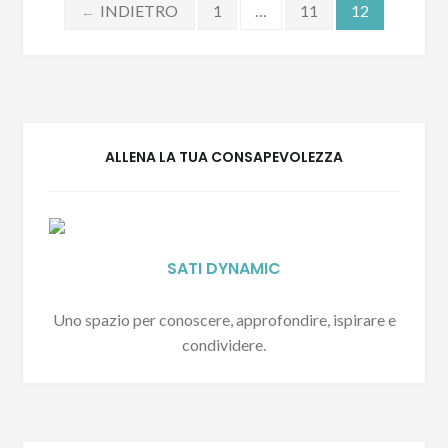
Navigazione
INDIETRO
1
…
11
12
←
articoli
ALLENA LA TUA CONSAPEVOLEZZA
SATI DYNAMIC
Uno spazio per conoscere, approfondire, ispirare e
condividere.