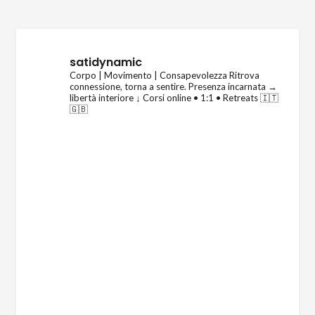
satidynamic
Corpo | Movimento | Consapevolezza
Ritrova
connessione, torna a sentire.
Presenza incarnata →
libertà interiore
↓ Corsi online • 1:1 • Retreats 🇮🇹
🇬🇧