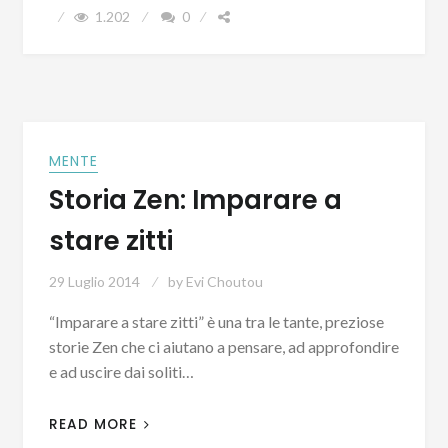
1.202
0
MENTE
Storia Zen: Imparare a
stare zitti
29 Luglio 2014
by
Evi Choutou
“Imparare a stare zitti” è una tra le tante, preziose
storie Zen che ci aiutano a pensare, ad approfondire
e ad uscire dai soliti…
READ MORE