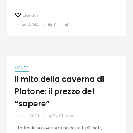
Like this
4.044
0
MENTE
Il mito della caverna di
Platone: il prezzo del
“sapere”
4 Luglio 2014
by
Evi Choutou
Il mito della caverna è uno dei miti più noti,