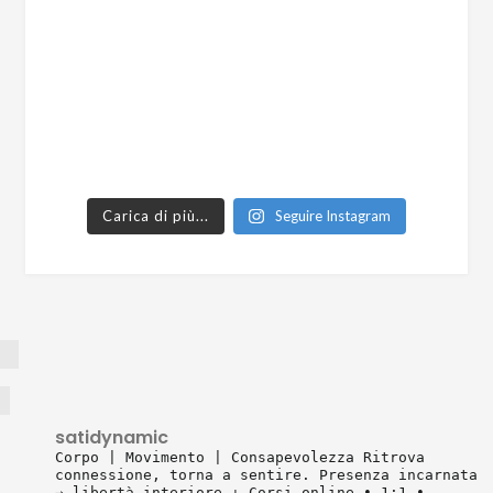
Carica di più...
Seguire Instagram
satidynamic
Corpo | Movimento | Consapevolezza
Ritrova
connessione, torna a sentire.
Presenza incarnata
→ libertà interiore
↓ Corsi online • 1:1 •