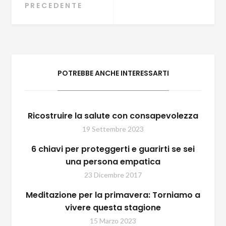
PRECEDENTE
Navigazione articoli
POTREBBE ANCHE INTERESSARTI
Ricostruire la salute con consapevolezza
19 Settembre 2023
6 chiavi per proteggerti e guarirti se sei
una persona empatica
23 Dicembre 2017
Meditazione per la primavera: Torniamo a
vivere questa stagione
15 Marzo 2023