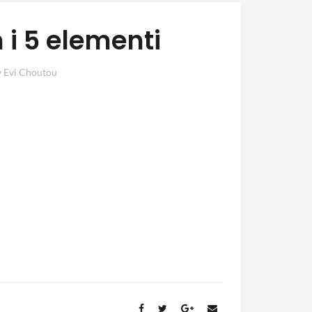
n i 5 elementi
y
Evi Choutou