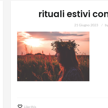
rituali estivi co
21 Giugno 2023
b
Like this