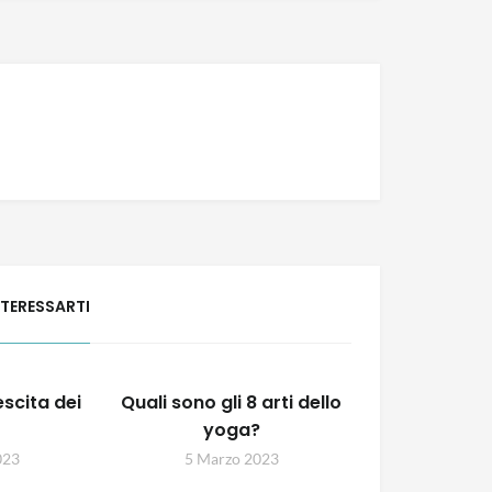
NTERESSARTI
escita dei
Quali sono gli 8 arti dello
yoga?
023
5 Marzo 2023