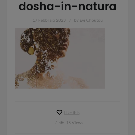
dosha-in-natura
17 Febbraio 2023
by
Evi Choutou
Like this
15
Views