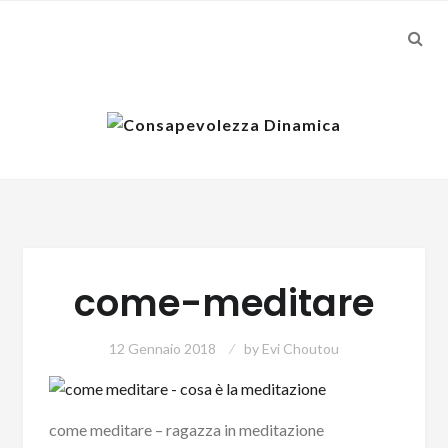
SEA
Skip
Skip
to
to
navigation
content
come-meditare
12 Gennaio 2018
by
Evi Choutou
come meditare – ragazza in meditazione