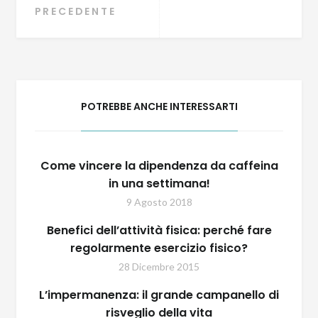
Navigazione
PRECEDENTE
articoli
POTREBBE ANCHE INTERESSARTI
Come vincere la dipendenza da caffeina
in una settimana!
9 Agosto 2018
Benefici dell’attività fisica: perché fare
regolarmente esercizio fisico?
28 Dicembre 2015
L’impermanenza: il grande campanello di
risveglio della vita