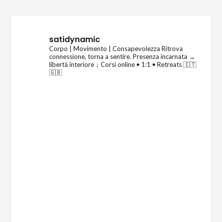
satidynamic
Corpo | Movimento | Consapevolezza
Ritrova
connessione, torna a sentire.
Presenza incarnata →
libertà interiore
↓ Corsi online • 1:1 • Retreats 🇮🇹
🇬🇧