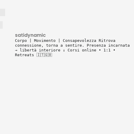
satidynamic
Corpo | Movimento | Consapevolezza
Ritrova
connessione, torna a sentire.
Presenza incarnata
→ libertà interiore
↓ Corsi online • 1:1 •
Retreats 🇮🇹🇬🇧