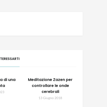
NTERESSARTI
ia di una
Meditazione Zazen per
ata
controllare le onde
cerebrali
023
13 Giugno 2018