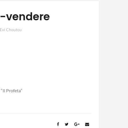
-vendere
Evi Choutou
“Il Profeta”