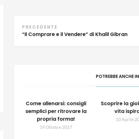
Navigazione
PRECEDENTE
“Il Comprare e il Vendere” di Khalil Gibran
articoli
POTREBBE ANCHE I
Come allenarsi: consigli
Scoprire la gio
semplici per ritrovare la
vita ispir
propria forma!
10 Aprile 2
19 Ottobre 2017