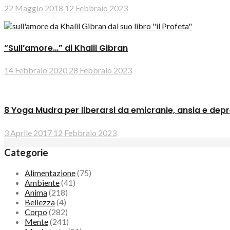
22 Maggio 2018
12 Febbraio 2023
“Sull’amore…” di Khalil Gibran
14 Febbraio 2020
28 Febbraio 2023
8 Yoga Mudra per liberarsi da emicranie, ansia e dep
3 Aprile 2017
12 Febbraio 2023
Categorie
Alimentazione
(75)
Ambiente
(41)
Anima
(218)
Bellezza
(4)
Corpo
(282)
Mente
(241)