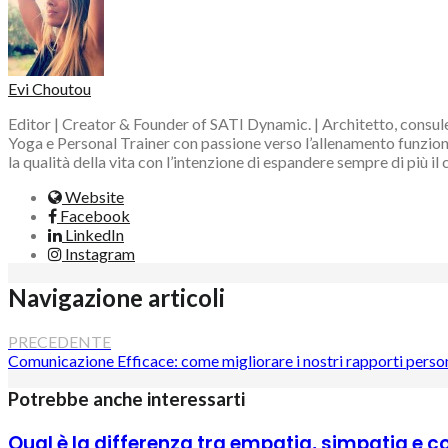
Evi Choutou
Editor | Creator & Founder of SATI Dynamic. | Architetto, consule
Yoga e Personal Trainer con passione verso l’allenamento funzional
la qualità della vita con l’intenzione di espandere sempre di più il
Website
Facebook
LinkedIn
Instagram
Navigazione articoli
PRECEDENTE
Comunicazione Efficace: come migliorare i nostri rapporti persona
Potrebbe anche interessarti
Qual è la differenza tra empatia, simpatia e