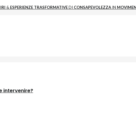
IRI
&
ESPERIENZE
TRASFORMATIVE
DI
CONSAPEVOLEZZA
IN
MOVIME
 intervenire?