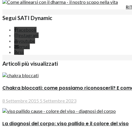
RIT
Segui SATI Dynamic
facebook
instagram
youtube
email
rss
Articoli più visualizzati
Chakra bloccati: come possiamo riconoscerli? E come
8 Settembre 2015
5 Settembre 2023
La diagnosi del corpo: viso pallido e il colore del viso