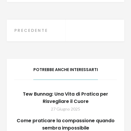
Navigazione
PRECEDENTE
articoli
POTREBBE ANCHE INTERESSARTI
Tew Bunnag: Una Vita di Pratica per
Risvegliare il Cuore
27 Giugno 2025
Come praticare la compassione quando
sembra impossibile