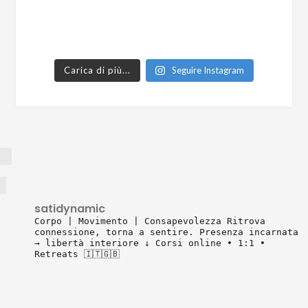
Carica di più...
Seguire Instagram
satidynamic
Corpo | Movimento | Consapevolezza
Ritrova
connessione, torna a sentire.
Presenza incarnata
→ libertà interiore
↓ Corsi online • 1:1 •
Retreats 🇮🇹🇬🇧