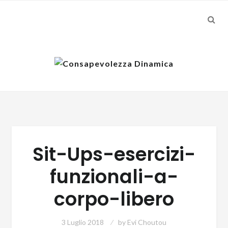
SEA
Skip
Skip
to
to
navigation
content
Sit-Ups-esercizi-
funzionali-a-
corpo-libero
3 Luglio 2018
by
Evi Choutou