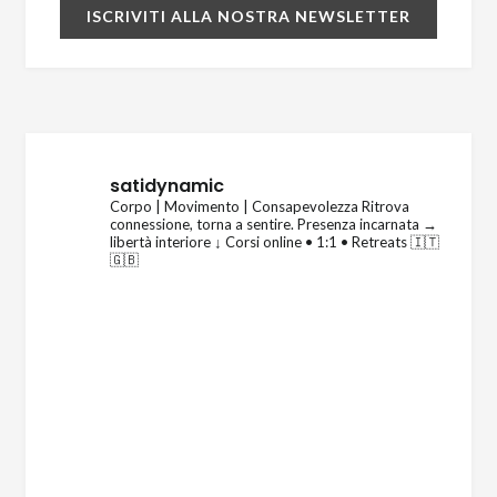
satidynamic
Corpo | Movimento | Consapevolezza
Ritrova
connessione, torna a sentire.
Presenza incarnata →
libertà interiore
↓ Corsi online • 1:1 • Retreats 🇮🇹
🇬🇧