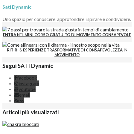
Sati Dynamic
Uno spazio per conoscere, approfondire, ispirare e condividere.
ENTRA
NEL
MINI CORSO GRATUITO
DI
MOVIMENTO CONSAPEVOLE
RITIRI
&
ESPERIENZE
TRASFORMATIVE
DI
CONSAPEVOLEZZA
IN
MOVIMENTO
Segui SATI Dynamic
facebook
instagram
youtube
email
rss
Articoli più visualizzati