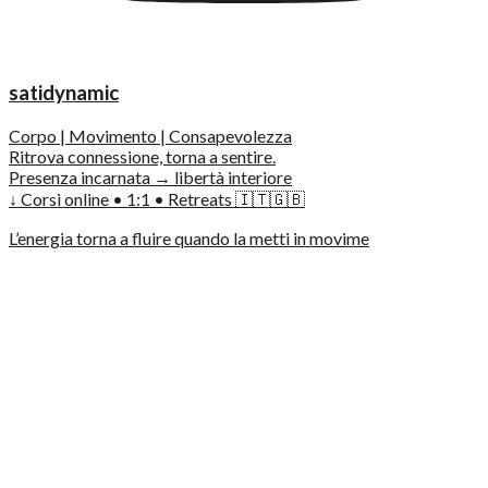
satidynamic
Corpo | Movimento | Consapevolezza
Ritrova connessione, torna a sentire.
Presenza incarnata → libertà interiore
↓ Corsi online • 1:1 • Retreats 🇮🇹🇬🇧
L’energia torna a fluire quando la metti in movime