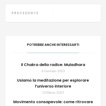
PRECEDENTE
Navigazione articoli
POTREBBE ANCHE INTERESSARTI
Il Chakra della radice: Muladhara
6 Gennaio 2023
Usiamo la meditazione per esplorare
l’universo interiore
12 Marzo 2023
Movimento consapevole: come ritrovare