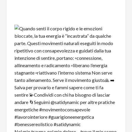
Nel mio trauma, nel mio dolore… trovo il mio scopo