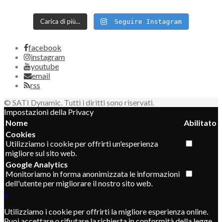
Carica di più...
Seguire Instagram
facebook
instagram
youtube
email
rss
© SATI Dynamic. Tutti i diritti sono riservati.
Impostazioni della Privacy
Nome
Abilitato
Cookies
Utilizziamo i cookie per offrirti un'esperienza
migliore sul sito web.
Google Analytics
Monitoriamo in forma anonimizzata le informazioni
dell'utente per migliorare il nostro sito web.
x
Utilizziamo i cookie per offrirti la migliore esperienza online.
Puoi accettare o rifiutare la richiesta in conformità della legge