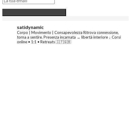
satidynamic
Corpo | Movimento | Consapevolezza
Ritrova connessione,
torna a sentire.
Presenza incarnata → libertà interiore
↓ Corsi
online • 1:1 • Retreats 🇮🇹🇬🇧