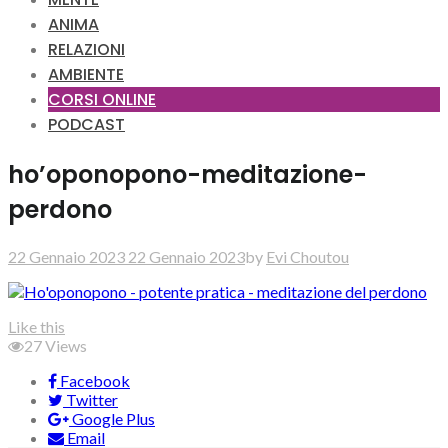
ANIMA
RELAZIONI
AMBIENTE
CORSI ONLINE
PODCAST
ho’oponopono-meditazione-
perdono
22 Gennaio 2023
22 Gennaio 2023
by
Evi Choutou
Like this
27
Views
Facebook
Twitter
Google Plus
Email