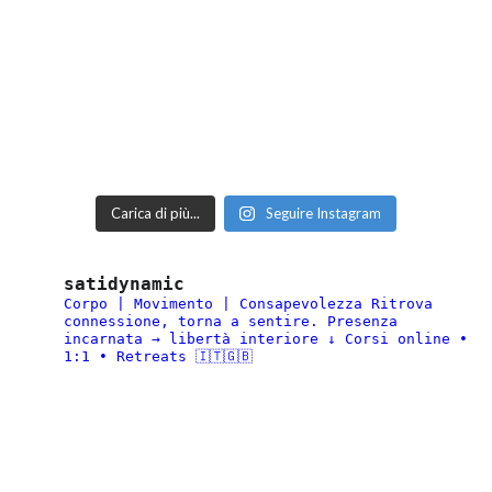
Carica di più...
Seguire Instagram
satidynamic
Corpo | Movimento | Consapevolezza
Ritrova
connessione, torna a sentire.
Presenza
incarnata → libertà interiore
↓ Corsi online •
1:1 • Retreats 🇮🇹🇬🇧