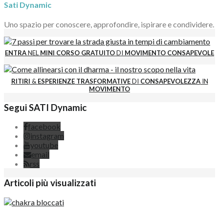
Sati Dynamic
Uno spazio per conoscere, approfondire, ispirare e condividere.
ENTRA
NEL
MINI CORSO GRATUITO
DI
MOVIMENTO CONSAPEVOLE
RITIRI
&
ESPERIENZE
TRASFORMATIVE
DI
CONSAPEVOLEZZA
IN
MOVIMENTO
Segui SATI Dynamic
facebook
instagram
youtube
email
rss
Articoli più visualizzati