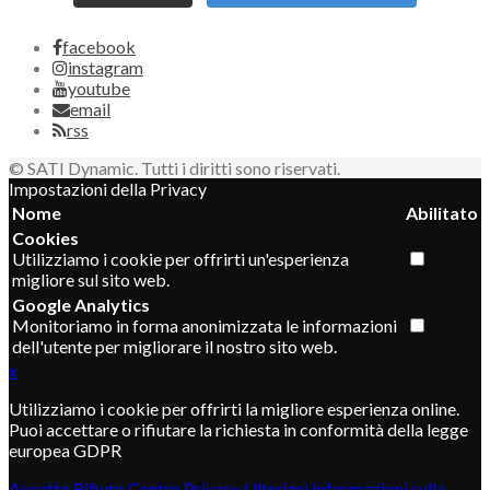
facebook
instagram
youtube
email
rss
© SATI Dynamic. Tutti i diritti sono riservati.
Impostazioni della Privacy
Nome
Abilitato
Cookies
Utilizziamo i cookie per offrirti un'esperienza
migliore sul sito web.
Google Analytics
Monitoriamo in forma anonimizzata le informazioni
dell'utente per migliorare il nostro sito web.
x
Utilizziamo i cookie per offrirti la migliore esperienza online.
Puoi accettare o rifiutare la richiesta in conformità della legge
europea GDPR
Accetto
Rifiuto
Centro Privacy
Ulteriori Informazioni sulla