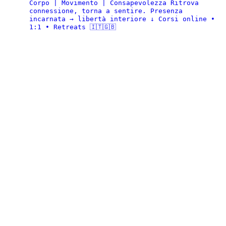
Corpo | Movimento | Consapevolezza
Ritrova
connessione, torna a sentire.
Presenza
incarnata → libertà interiore
↓ Corsi online •
1:1 • Retreats 🇮🇹🇬🇧