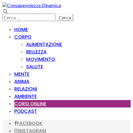
Skip
Skip
to
to
Search
navigation
content
Ricerca
per:
HOME
CORPO
ALIMENTAZIONE
BELLEZZA
MOVIMENTO
SALUTE
MENTE
ANIMA
RELAZIONI
AMBIENTE
CORSI ONLINE
PODCAST
FACEBOOK
INSTAGRAM