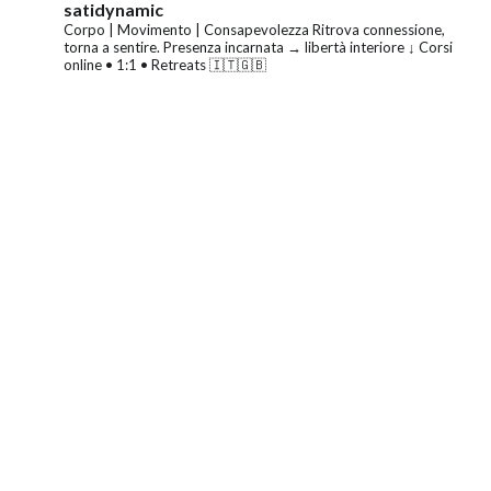
satidynamic
Corpo | Movimento | Consapevolezza
Ritrova connessione,
torna a sentire.
Presenza incarnata → libertà interiore
↓ Corsi
online • 1:1 • Retreats 🇮🇹🇬🇧