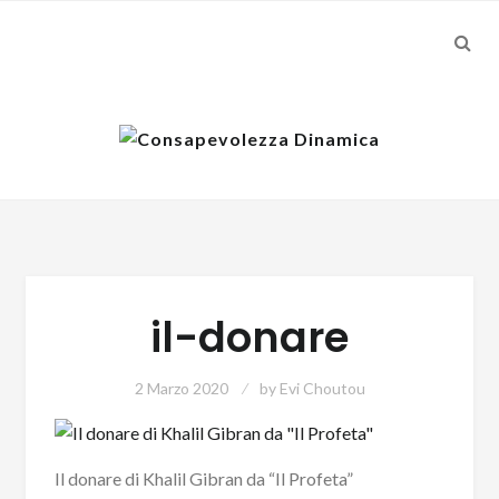
SEA
Skip
Skip
to
to
navigation
content
il-donare
2 Marzo 2020
by
Evi Choutou
Il donare di Khalil Gibran da “Il Profeta”