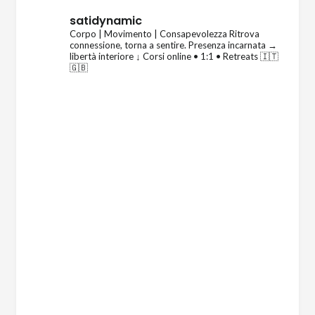
satidynamic
Corpo | Movimento | Consapevolezza
Ritrova
connessione, torna a sentire.
Presenza incarnata →
libertà interiore
↓ Corsi online • 1:1 • Retreats 🇮🇹
🇬🇧