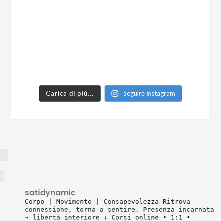
Carica di più...
Seguire Instagram
satidynamic
Corpo | Movimento | Consapevolezza
Ritrova
connessione, torna a sentire.
Presenza incarnata
→ libertà interiore
↓ Corsi online • 1:1 •