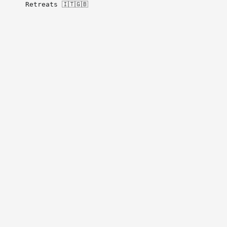
Retreats 🇮🇹🇬🇧