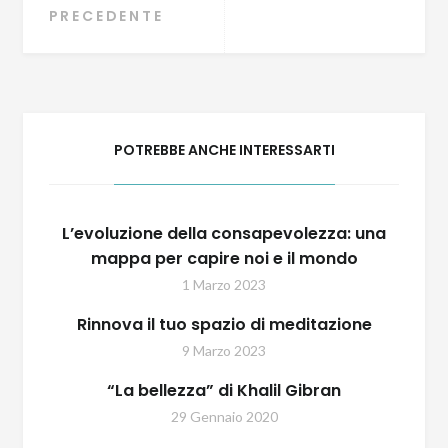
Navigazione
PRECEDENTE
articoli
POTREBBE ANCHE INTERESSARTI
L’evoluzione della consapevolezza: una
mappa per capire noi e il mondo
1 Marzo 2023
Rinnova il tuo spazio di meditazione
9 Marzo 2023
“La bellezza” di Khalil Gibran
29 Gennaio 2020