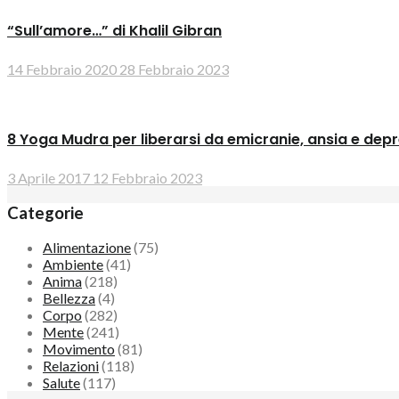
“Sull’amore…” di Khalil Gibran
14 Febbraio 2020
28 Febbraio 2023
8 Yoga Mudra per liberarsi da emicranie, ansia e dep
3 Aprile 2017
12 Febbraio 2023
Categorie
Alimentazione
(75)
Ambiente
(41)
Anima
(218)
Bellezza
(4)
Corpo
(282)
Mente
(241)
Movimento
(81)
Relazioni
(118)
Salute
(117)