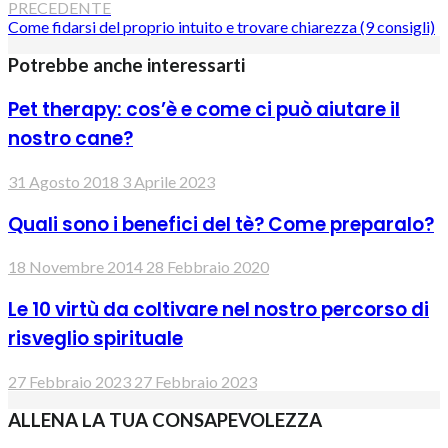
PRECEDENTE
Come fidarsi del proprio intuito e trovare chiarezza (9 consigli)
Potrebbe anche interessarti
Pet therapy: cos’è e come ci può aiutare il
nostro cane?
31 Agosto 2018
3 Aprile 2023
Quali sono i benefici del tè? Come preparalo?
18 Novembre 2014
28 Febbraio 2020
Le 10 virtù da coltivare nel nostro percorso di
risveglio spirituale
27 Febbraio 2023
27 Febbraio 2023
ALLENA LA TUA CONSAPEVOLEZZA