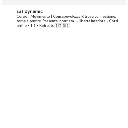
satidynamic
Corpo | Movimento | Consapevolezza
Ritrova connessione,
torna a sentire.
Presenza incarnata → libertà interiore
↓ Corsi
online • 1:1 • Retreats 🇮🇹🇬🇧