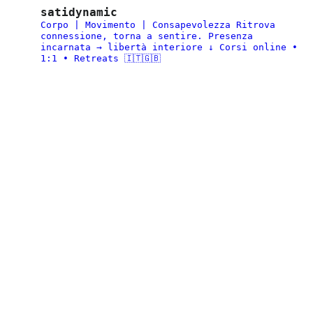
satidynamic
Corpo | Movimento | Consapevolezza
Ritrova
connessione, torna a sentire.
Presenza
incarnata → libertà interiore
↓ Corsi online •
1:1 • Retreats 🇮🇹🇬🇧