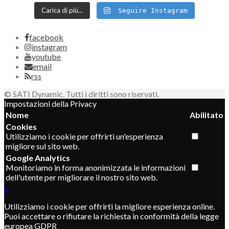
Carica di più...
Seguire Instagram
facebook
instagram
youtube
email
rss
© SATI Dynamic. Tutti i diritti sono riservati.
Impostazioni della Privacy
Nome
Abilitato
Cookies
Utilizziamo i cookie per offrirti un'esperienza
migliore sul sito web.
Google Analytics
Monitoriamo in forma anonimizzata le informazioni
dell'utente per migliorare il nostro sito web.
x
Utilizziamo i cookie per offrirti la migliore esperienza online.
Puoi accettare o rifiutare la richiesta in conformità della legge
europea GDPR