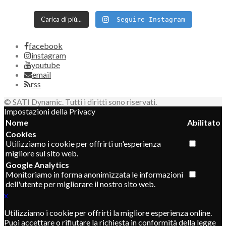
Carica di più...
Seguire Instagram
facebook
instagram
youtube
email
rss
© SATI Dynamic. Tutti i diritti sono riservati.
Impostazioni della Privacy
Nome
Abilitato
Cookies
Utilizziamo i cookie per offrirti un'esperienza
migliore sul sito web.
Google Analytics
Monitoriamo in forma anonimizzata le informazioni
dell'utente per migliorare il nostro sito web.
x
Utilizziamo i cookie per offrirti la migliore esperienza online.
Puoi accettare o rifiutare la richiesta in conformità della legge