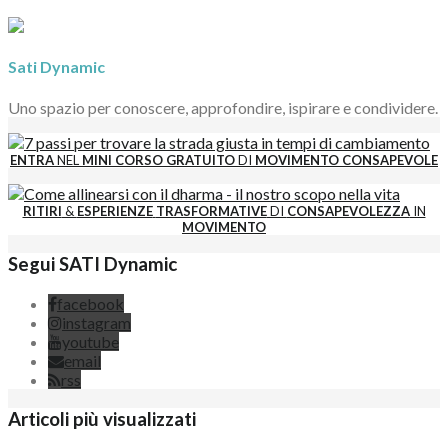
Sati Dynamic
Uno spazio per conoscere, approfondire, ispirare e condividere.
ENTRA
NEL
MINI CORSO GRATUITO
DI
MOVIMENTO CONSAPEVOLE
RITIRI
&
ESPERIENZE
TRASFORMATIVE
DI
CONSAPEVOLEZZA
IN
MOVIMENTO
Segui SATI Dynamic
facebook
instagram
youtube
email
rss
Articoli più visualizzati