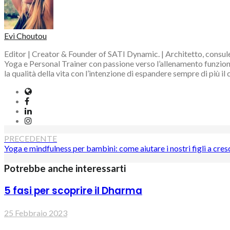
Evi Choutou
Editor | Creator & Founder of SATI Dynamic. | Architetto, consule
Yoga e Personal Trainer con passione verso l’allenamento funzional
la qualità della vita con l’intenzione di espandere sempre di più il
Website
Facebook
LinkedIn
Instagram
Navigazione
PRECEDENTE
Yoga e mindfulness per bambini: come aiutare i nostri figli a cre
articoli
Potrebbe anche interessarti
5 fasi per scoprire il Dharma
25 Febbraio 2023