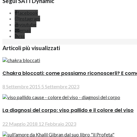
Segui SATI Dynamic
facebook
instagram
youtube
email
rss
Articoli più visualizzati
Chakra bloccati: come possiamo riconoscerli? E come
8 Settembre 2015
5 Settembre 2023
La diagnosi del corpo: viso pallido e il colore del viso
22 Maggio 2018
12 Febbraio 2023