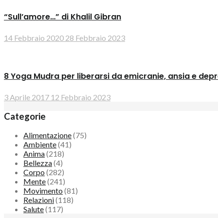
“Sull’amore…” di Khalil Gibran
14 Febbraio 2020
28 Febbraio 2023
8 Yoga Mudra per liberarsi da emicranie, ansia e dep
3 Aprile 2017
12 Febbraio 2023
Categorie
Alimentazione
(75)
Ambiente
(41)
Anima
(218)
Bellezza
(4)
Corpo
(282)
Mente
(241)
Movimento
(81)
Relazioni
(118)
Salute
(117)