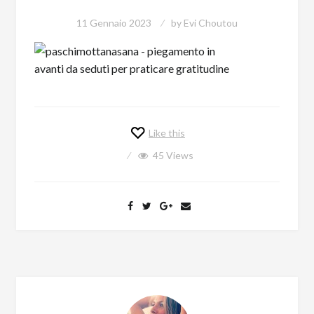
11 Gennaio 2023
by
Evi Choutou
Like this
45
Views