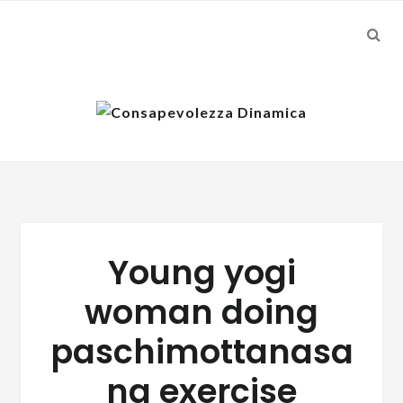
SEA
Skip
Skip
to
to
navigation
content
Young yogi
woman doing
paschimottanasa
na exercise