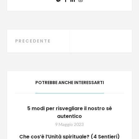
Navigazione
PRECEDENTE
articoli
POTREBBE ANCHE INTERESSARTI
5 modi per risvegliare il nostro sé
autentico
9 Maggio 2023
Che cos’è l’Unità spirituale? (4 Sentieri)