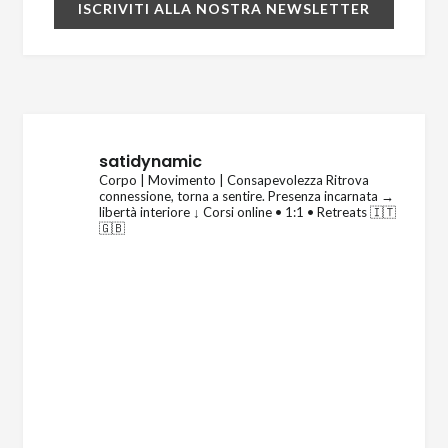
satidynamic
Corpo | Movimento | Consapevolezza
Ritrova
connessione, torna a sentire.
Presenza incarnata →
libertà interiore
↓ Corsi online • 1:1 • Retreats 🇮🇹
🇬🇧