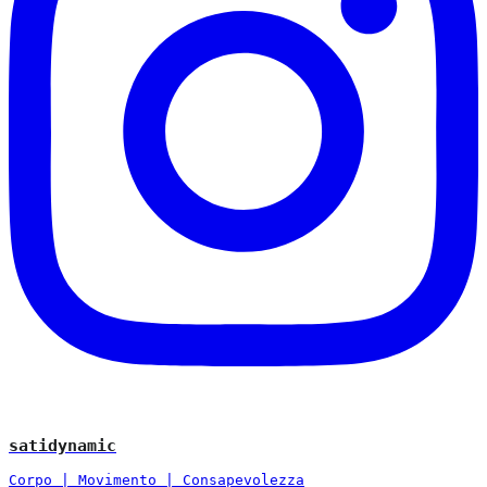
satidynamic
Corpo | Movimento | Consapevolezza