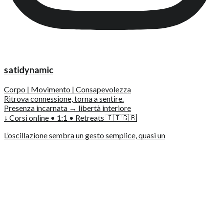
satidynamic
Corpo | Movimento | Consapevolezza
Ritrova connessione, torna a sentire.
Presenza incarnata → libertà interiore
↓ Corsi online • 1:1 • Retreats 🇮🇹🇬🇧
L’oscillazione sembra un gesto semplice, quasi un