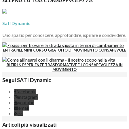
ALLENA LA TUA CONSAPEVOLEZZA
Sati Dynamic
Uno spazio per conoscere, approfondire, ispirare e condividere.
ENTRA
NEL
MINI CORSO GRATUITO
DI
MOVIMENTO CONSAPEVOLE
RITIRI
&
ESPERIENZE
TRASFORMATIVE
DI
CONSAPEVOLEZZA
IN
MOVIMENTO
Segui SATI Dynamic
facebook
instagram
youtube
email
rss
Articoli più visualizzati