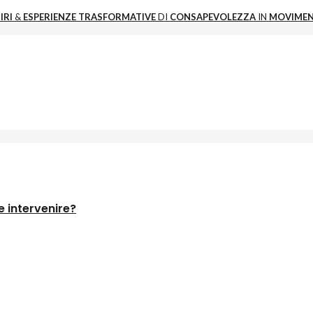
IRI
&
ESPERIENZE
TRASFORMATIVE
DI
CONSAPEVOLEZZA
IN
MOVIME
 intervenire?