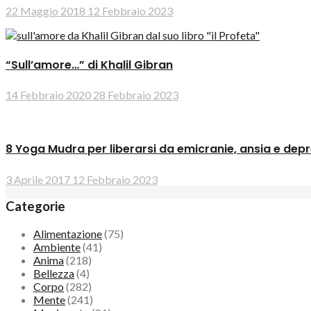
22 Maggio 2018
12 Febbraio 2023
“Sull’amore…” di Khalil Gibran
14 Febbraio 2020
28 Febbraio 2023
8 Yoga Mudra per liberarsi da emicranie, ansia e dep
3 Aprile 2017
12 Febbraio 2023
Categorie
Alimentazione
(75)
Ambiente
(41)
Anima
(218)
Bellezza
(4)
Corpo
(282)
Mente
(241)