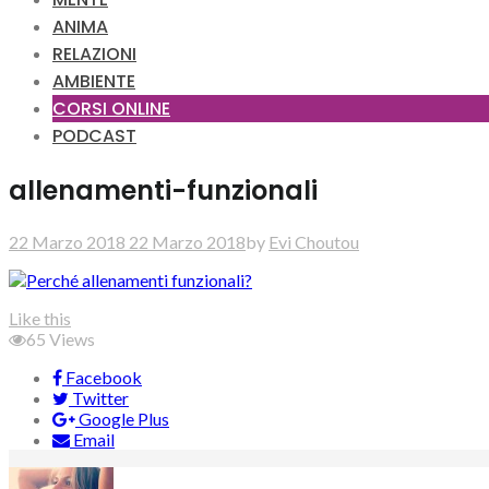
ANIMA
RELAZIONI
AMBIENTE
CORSI ONLINE
PODCAST
allenamenti-funzionali
22 Marzo 2018
22 Marzo 2018
by
Evi Choutou
Like this
65
Views
Facebook
Twitter
Google Plus
Email