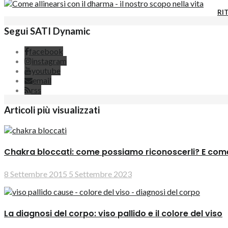
RIT
Segui SATI Dynamic
facebook
instagram
youtube
email
rss
Articoli più visualizzati
Chakra bloccati: come possiamo riconoscerli? E come
8 Settembre 2015
5 Settembre 2023
La diagnosi del corpo: viso pallido e il colore del viso