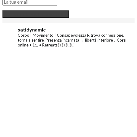
satidynamic
Corpo | Movimento | Consapevolezza
Ritrova connessione,
torna a sentire.
Presenza incarnata → libertà interiore
↓ Corsi
online • 1:1 • Retreats 🇮🇹🇬🇧