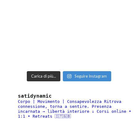
Carica di più...
Seguire Instagram
satidynamic
Corpo | Movimento | Consapevolezza
Ritrova
connessione, torna a sentire.
Presenza
incarnata → libertà interiore
↓ Corsi online •
1:1 • Retreats 🇮🇹🇬🇧