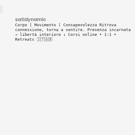
satidynamic
Corpo | Movimento | Consapevolezza
Ritrova
connessione, torna a sentire.
Presenza incarnata
→ libertà interiore
↓ Corsi online • 1:1 •
Retreats 🇮🇹🇬🇧