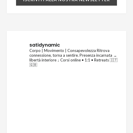
satidynamic
Corpo | Movimento | Consapevolezza
Ritrova
connessione, torna a sentire.
Presenza incarnata →
libertà interiore
↓ Corsi online • 1:1 • Retreats 🇮🇹
🇬🇧