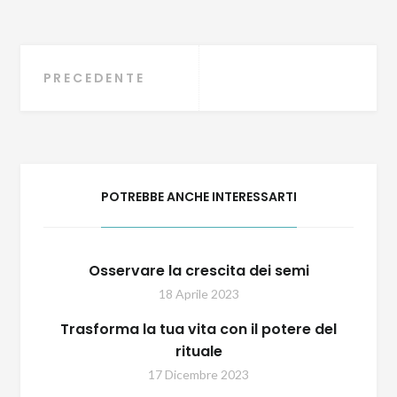
Navigazione
PRECEDENTE
articoli
POTREBBE ANCHE INTERESSARTI
Osservare la crescita dei semi
18 Aprile 2023
Trasforma la tua vita con il potere del
rituale
17 Dicembre 2023