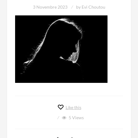
3 Novembre 2023
by
Evi Choutou
Like this
5
Views