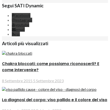
Segui SATI Dynamic
facebook
instagram
youtube
email
rss
Articoli più visualizzati
Chakra bloccati: come possiamo riconoscerli? E
come intervenire?
8 Settembre 2015
5 Settembre 2023
La diagnosi del corpo: viso pallido e il colore del viso