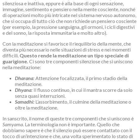
silenziosa e inattiva, eppure è alla base di ogni sensazione,
immagine, sentimento e pensiero nella mente cosciente, nonché
di operazioni molto più intricate nel sistema nervoso autonomo,
che si occupa di tutto ciò che non richiede un pensiero cosciente
(per esempio, la pressione sanguigna, gli ormoni, i cicli digestivi
e del sonno, la risposta immunitaria e molto altro).
Con la meditazione si favorisce il riequilibrio della mente, che
diventa più necessario nelle situazioni di stress e nei momenti
difficili.
Questo rende la meditazione un tipo speciale di
guarigione.
Ci sono tre componenti silenziose che si uniscono
nella meditazione:
Dharana:
Attenzione focalizzata, il primo stadio della
meditazione.
Dhyana:
Il flusso continuo, in cui il mantra scorre da solo
senza quasi interruzioni.
Samadhi:
L’assorbimento, il culmine della meditazione o
oltre la meditazione.
In sanscrito, il nome di queste tre componenti che si uniscono è
Samyama
. La terminologia non è importante. Quello che
dobbiamo sapere è che il silenzio può essere contattato con il
tocco di un’intenzione e che, una volta sperimentato lo stato di