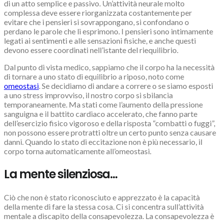
di un atto semplice e passivo. Un’attività neurale molto
complessa deve essere riorganizzata costantemente per
evitare che i pensieri si sovrappongano, si confondano o
perdano le parole che li esprimono. I pensieri sono intimamente
legati ai sentimenti e alle sensazioni fisiche, e anche questi
devono essere coordinati nell’istante del riequilibrio.
Dal punto di vista medico, sappiamo che il corpo ha la necessità
di tornare a uno stato di equilibrio a riposo, noto come
omeostasi
. Se decidiamo di andare a correre o se siamo esposti
a uno stress improvviso, il nostro corpo si sbilancia
temporaneamente. Ma stati come l’aumento della pressione
sanguigna e il battito cardiaco accelerato, che fanno parte
dell’esercizio fisico vigoroso e della risposta “combatti o fuggi”,
non possono essere protratti oltre un certo punto senza causare
danni. Quando lo stato di eccitazione non è più necessario, il
corpo torna automaticamente all’omeostasi.
La mente silenziosa…
Ciò che non è stato riconosciuto e apprezzato è la capacità
della mente di fare la stessa cosa. Ci si concentra sull’attività
mentale a discapito della consapevolezza. La consapevolezza è