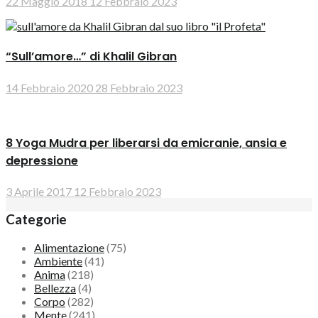
22 Maggio 2018
12 Febbraio 2023
“Sull’amore…” di Khalil Gibran
14 Febbraio 2020
28 Febbraio 2023
8 Yoga Mudra per liberarsi da emicranie, ansia e
depressione
3 Aprile 2017
12 Febbraio 2023
Categorie
Alimentazione
(75)
Ambiente
(41)
Anima
(218)
Bellezza
(4)
Corpo
(282)
Mente
(241)