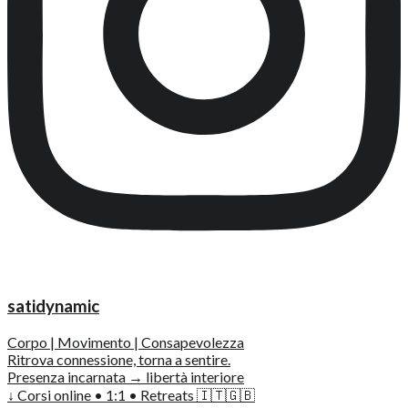
satidynamic
Corpo | Movimento | Consapevolezza
Ritrova connessione, torna a sentire.
Presenza incarnata → libertà interiore
↓ Corsi online • 1:1 • Retreats 🇮🇹🇬🇧