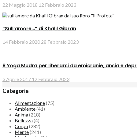
22 Maggio 2018
12 Febbraio 2023
“Sull’amore…” di Khalil Gibran
14 Febbraio 2020
28 Febbraio 2023
8 Yoga Mudra per liberarsi da emicranie, ansia e dep
3 Aprile 2017
12 Febbraio 2023
Categorie
Alimentazione
(75)
Ambiente
(41)
Anima
(218)
Bellezza
(4)
Corpo
(282)
Mente
(241)