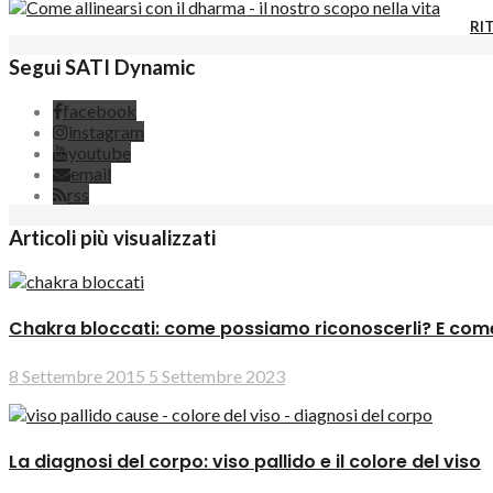
RIT
Segui SATI Dynamic
facebook
instagram
youtube
email
rss
Articoli più visualizzati
Chakra bloccati: come possiamo riconoscerli? E come
8 Settembre 2015
5 Settembre 2023
La diagnosi del corpo: viso pallido e il colore del viso