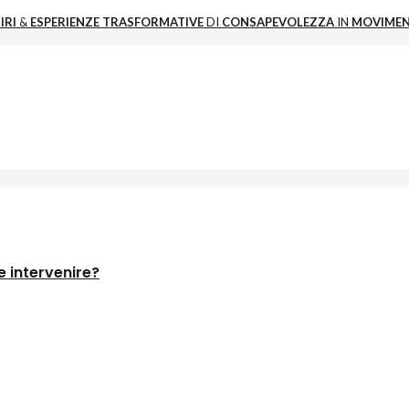
IRI
&
ESPERIENZE
TRASFORMATIVE
DI
CONSAPEVOLEZZA
IN
MOVIME
 intervenire?