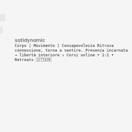
satidynamic
Corpo | Movimento | Consapevolezza
Ritrova
connessione, torna a sentire.
Presenza incarnata
→ libertà interiore
↓ Corsi online • 1:1 •
Retreats 🇮🇹🇬🇧