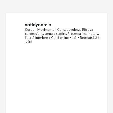
satidynamic
Corpo | Movimento | Consapevolezza
Ritrova
connessione, torna a sentire.
Presenza incarnata →
libertà interiore
↓ Corsi online • 1:1 • Retreats 🇮🇹
🇬🇧