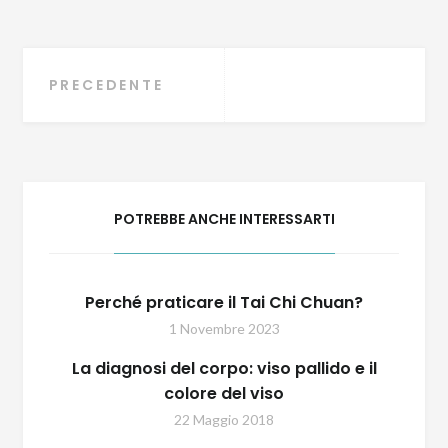
Navigazione
PRECEDENTE
articoli
POTREBBE ANCHE INTERESSARTI
Perché praticare il Tai Chi Chuan?
1 Novembre 2023
La diagnosi del corpo: viso pallido e il
colore del viso
22 Maggio 2018