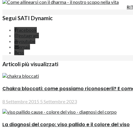
RIT
Segui SATI Dynamic
facebook
instagram
youtube
email
rss
Articoli più visualizzati
Chakra bloccati: come possiamo riconoscerli? E come
8 Settembre 2015
5 Settembre 2023
La diagnosi del corpo: viso pallido e il colore del viso