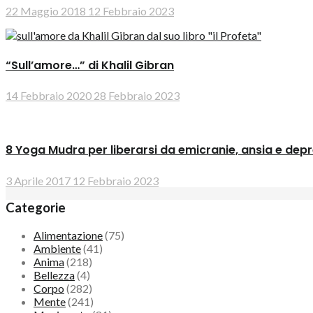
22 Maggio 2018
12 Febbraio 2023
“Sull’amore…” di Khalil Gibran
14 Febbraio 2020
28 Febbraio 2023
8 Yoga Mudra per liberarsi da emicranie, ansia e dep
3 Aprile 2017
12 Febbraio 2023
Categorie
Alimentazione
(75)
Ambiente
(41)
Anima
(218)
Bellezza
(4)
Corpo
(282)
Mente
(241)