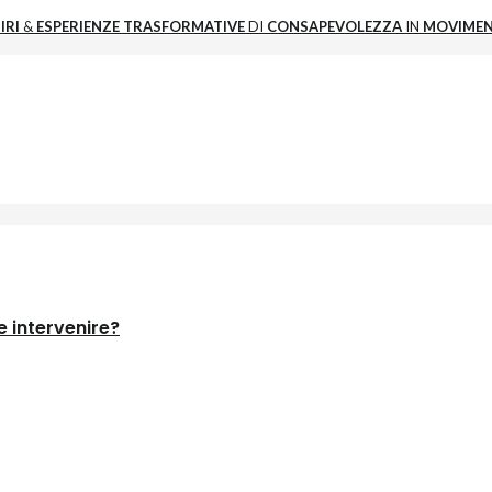
IRI
&
ESPERIENZE
TRASFORMATIVE
DI
CONSAPEVOLEZZA
IN
MOVIME
 intervenire?