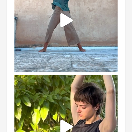
ispirazioni, notizie sui prossimi ritiri ed
esperienze di consapevolezza ed offerte
speciali!
Rispettiamo la tua privacy. Le tue informazioni
non saranno condivise con terzi e potrai
annullare l'iscrizione in qualsiasi momento.