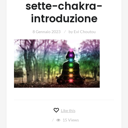
sette-chakra-
introduzione
8 Gennaio 2023
by
Evi Choutou
Like this
15
Views