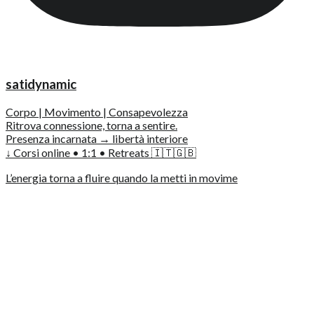
satidynamic
Corpo | Movimento | Consapevolezza
Ritrova connessione, torna a sentire.
Presenza incarnata → libertà interiore
↓ Corsi online • 1:1 • Retreats 🇮🇹🇬🇧
L’energia torna a fluire quando la metti in movime