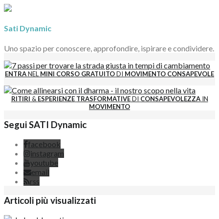
Sati Dynamic
Uno spazio per conoscere, approfondire, ispirare e condividere.
ENTRA
NEL
MINI CORSO GRATUITO
DI
MOVIMENTO CONSAPEVOLE
RITIRI
&
ESPERIENZE
TRASFORMATIVE
DI
CONSAPEVOLEZZA
IN
MOVIMENTO
Segui SATI Dynamic
facebook
instagram
youtube
email
rss
Articoli più visualizzati