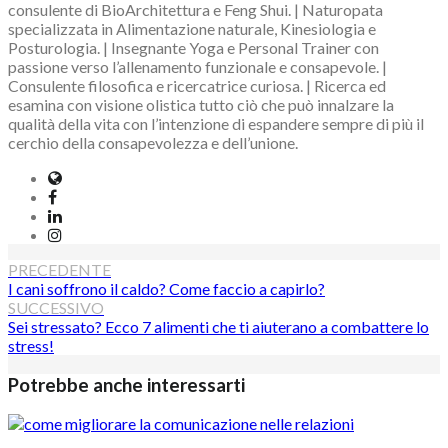
consulente di BioArchitettura e Feng Shui. | Naturopata
specializzata in Alimentazione naturale, Kinesiologia e
Posturologia. | Insegnante Yoga e Personal Trainer con
passione verso l’allenamento funzionale e consapevole. |
Consulente filosofica e ricercatrice curiosa. | Ricerca ed
esamina con visione olistica tutto ciò che può innalzare la
qualità della vita con l’intenzione di espandere sempre di più il
cerchio della consapevolezza e dell’unione.
Website
Facebook
LinkedIn
Instagram
Navigazione
PRECEDENTE
I cani soffrono il caldo? Come faccio a capirlo?
articoli
SUCCESSIVO
Sei stressato? Ecco 7 alimenti che ti aiuterano a combattere lo
stress!
Potrebbe anche interessarti