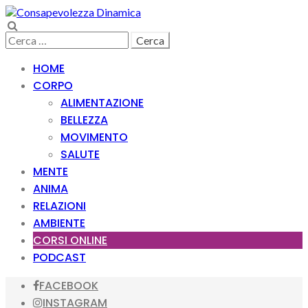
Skip
Skip
to
to
Search
navigation
content
Ricerca
per:
HOME
CORPO
ALIMENTAZIONE
BELLEZZA
MOVIMENTO
SALUTE
MENTE
ANIMA
RELAZIONI
AMBIENTE
CORSI ONLINE
PODCAST
FACEBOOK
INSTAGRAM