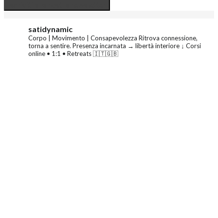
satidynamic
Corpo | Movimento | Consapevolezza
Ritrova connessione,
torna a sentire.
Presenza incarnata → libertà interiore
↓ Corsi
online • 1:1 • Retreats 🇮🇹🇬🇧