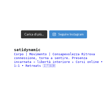
Carica di più...
Seguire Instagram
satidynamic
Corpo | Movimento | Consapevolezza
Ritrova
connessione, torna a sentire.
Presenza
incarnata → libertà interiore
↓ Corsi online •
1:1 • Retreats 🇮🇹🇬🇧