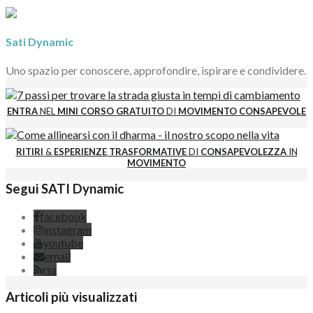
Sati Dynamic
Uno spazio per conoscere, approfondire, ispirare e condividere.
ENTRA
NEL
MINI CORSO GRATUITO
DI
MOVIMENTO CONSAPEVOLE
RITIRI
&
ESPERIENZE
TRASFORMATIVE
DI
CONSAPEVOLEZZA
IN
MOVIMENTO
Segui SATI Dynamic
facebook
instagram
youtube
email
rss
Articoli più visualizzati