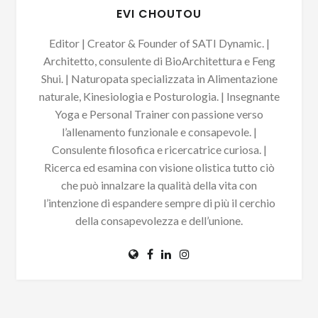
EVI CHOUTOU
Editor | Creator & Founder of SATI Dynamic. |
Architetto, consulente di BioArchitettura e Feng
Shui. | Naturopata specializzata in Alimentazione
naturale, Kinesiologia e Posturologia. | Insegnante
Rispettiamo la tua privacy. Le tue informazioni
non saranno condivise con terzi e potrai
Yoga e Personal Trainer con passione verso
annullare l'iscrizione in qualsiasi momento.
l’allenamento funzionale e consapevole. |
Consulente filosofica e ricercatrice curiosa. |
Ricerca ed esamina con visione olistica tutto ciò
che può innalzare la qualità della vita con
l’intenzione di espandere sempre di più il cerchio
della consapevolezza e dell’unione.