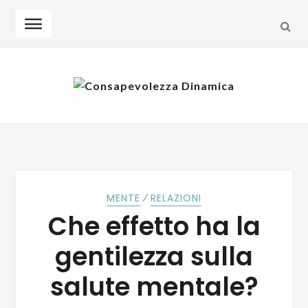
SEA
Skip
Skip
to
to
navigation
content
⁄
MENTE
RELAZIONI
Che effetto ha la
gentilezza sulla
salute mentale?