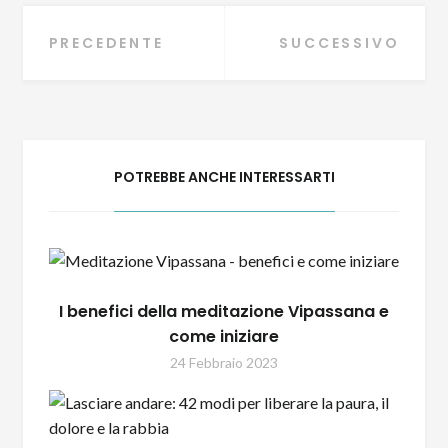
Navigazione
PRECEDENTE
SUCCESSIVO
articoli
POTREBBE ANCHE INTERESSARTI
I benefici della meditazione Vipassana e
come iniziare
24 Febbraio 2023