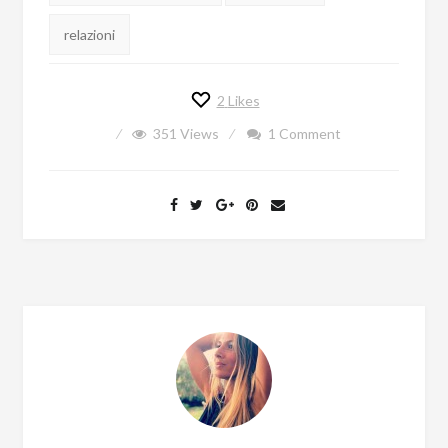
relazioni
2
Likes
351
Views
1 Comment
CONSAPEVOLEZZA E CONNESSIONE
Iscriviti alla nostra newsletter per ricevere
ispirazioni, notizie sui prossimi ritiri ed
esperienze di consapevolezza ed offerte
speciali!