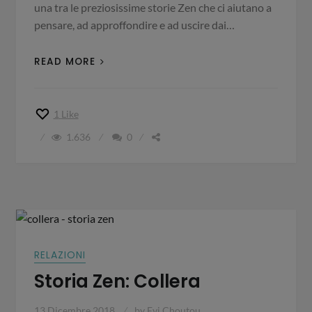
una tra le preziosissime storie Zen che ci aiutano a
pensare, ad approffondire e ad uscire dai…
READ MORE
1
Like
1.636
0
RELAZIONI
Storia Zen: Collera
13 Dicembre 2018
by
Evi Choutou