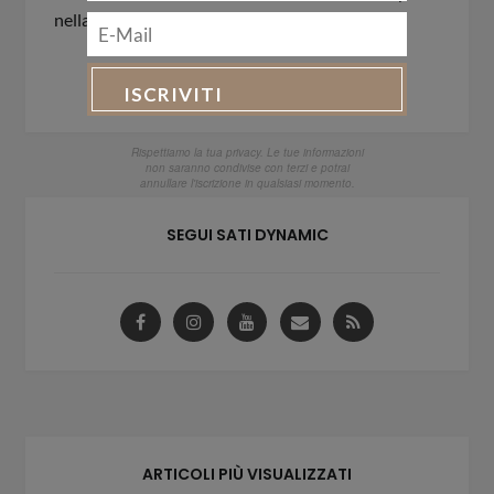
RITIRI
&
ESPERIENZE
TRASFORMATIVE
DI
CONSAPEVOLEZZA
IN
MOVIMENTO
Rispettiamo la tua privacy. Le tue informazioni
non saranno condivise con terzi e potrai
annullare l'iscrizione in qualsiasi momento.
SEGUI SATI DYNAMIC
ARTICOLI PIÙ VISUALIZZATI