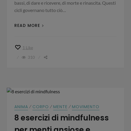
bassi, di dare e ricevere, di morte e rinascita. Questi
cicli governano tutto ciò…
READ MORE
1
Like
310
⁄
⁄
⁄
ANIMA
CORPO
MENTE
MOVIMENTO
8 esercizi di mindfulness
per menti ansiose e