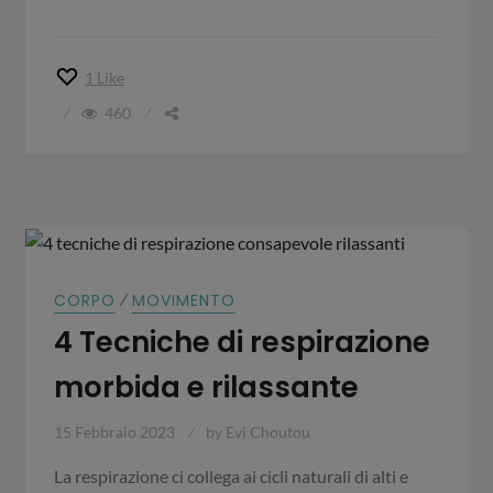
1
Like
460
⁄
CORPO
MOVIMENTO
4 Tecniche di respirazione
morbida e rilassante
15 Febbraio 2023
by
Evi Choutou
La respirazione ci collega ai cicli naturali di alti e