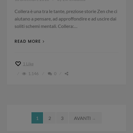
Collera è una tra le tante, preziose storie Zen che ci
aiutano a pensare, ad approffondire e ad uscire dai
soliti schemi mentali. Collera:…
READ MORE
1
Like
1.146
0
Navigazione
1
2
3
AVANTI
→
articoli