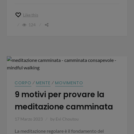
Like this
124
⁄
⁄
CORPO
MENTE
MOVIMENTO
9 motivi per provare la
meditazione camminata
17 Marzo 2023
by
Evi Choutou
La meditazione regolare è il fondamento del