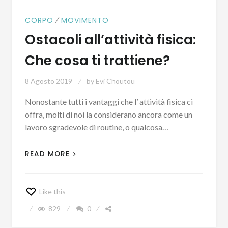
⁄
CORPO
MOVIMENTO
Ostacoli all’attività fisica:
Che cosa ti trattiene?
8 Agosto 2019
by
Evi Choutou
Nonostante tutti i vantaggi che l’ attività fisica ci
offra, molti di noi la considerano ancora come un
lavoro sgradevole di routine, o qualcosa…
READ MORE
Like this
829
0