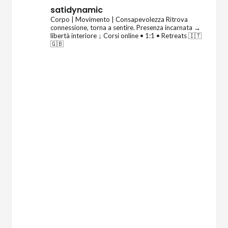
satidynamic
Corpo | Movimento | Consapevolezza
Ritrova
connessione, torna a sentire.
Presenza incarnata →
libertà interiore
↓ Corsi online • 1:1 • Retreats 🇮🇹
🇬🇧