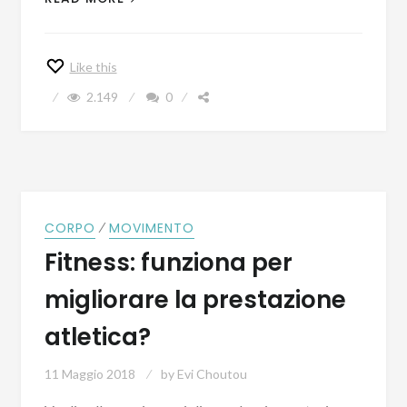
Like this
2.149
0
⁄
CORPO
MOVIMENTO
Fitness: funziona per
migliorare la prestazione
atletica?
11 Maggio 2018
by
Evi Choutou