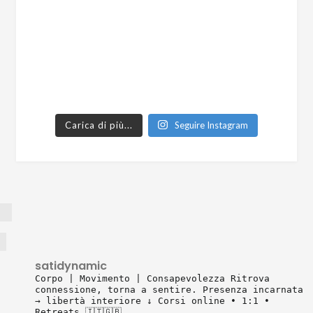
Carica di più...
Seguire Instagram
satidynamic
Corpo | Movimento | Consapevolezza
Ritrova
connessione, torna a sentire.
Presenza incarnata
→ libertà interiore
↓ Corsi online • 1:1 •
Retreats 🇮🇹🇬🇧