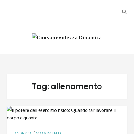
SEA
Skip
Skip
to
to
navigation
content
Tag:
allenamento
⁄
CORPO
MOVIMENTO