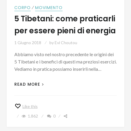
⁄
CORPO
MOVIMENTO
5 Tibetani: come praticarli
per essere pieni di energia
1 Giugno 2018
by
Evi Choutou
Abbiamo visto nel nostro precedente le origini dei
5 Tibetani e i benefici di questi ma preziosi esercizi.
Vediamo in pratica possiamo inserirli nella…
READ MORE
Like this
1.862
0