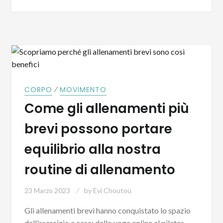
⁄
CORPO
MOVIMENTO
Come gli allenamenti più
brevi possono portare
equilibrio alla nostra
routine di allenamento
23 Marzo 2023
by
Evi Choutou
Gli allenamenti brevi hanno conquistato lo spazio
dell'esercizio a casa: dallo yoga online al pilates,