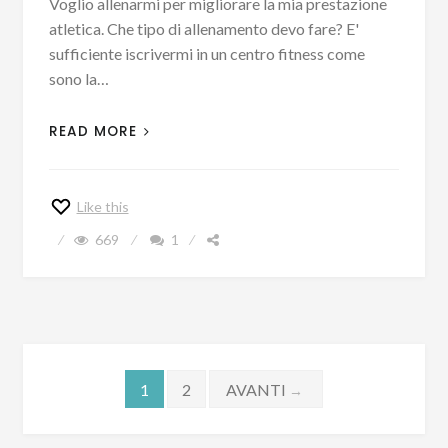
Voglio allenarmi per migliorare la mia prestazione
atletica. Che tipo di allenamento devo fare? E'
sufficiente iscrivermi in un centro fitness come
sono la…
READ MORE
Like this
669
1
Navigazione
1
2
AVANTI
→
articoli